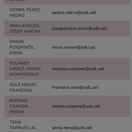
SIERRA PÉREZ,
pedro.sierra@udl.cat
PEDRO
SIMO ANGLES,
josepantoni.simo@udl.cat
JOSEP ANTONI
SIMÓN
PUIGPINÓS,
anna.simon@udl.cat
ANNA
SOLANES
GIRALT, MARIA
montse.solanes@udl.cat
MONTSERRAT
SOLE MAURI,
francina.sole@udl.cat
FRANCINA
SOPENA
CANOSA,
mireia.sopena@udl.cat
MIREIA
TENA
TARRUELLA,
anna.tena@udl.cat