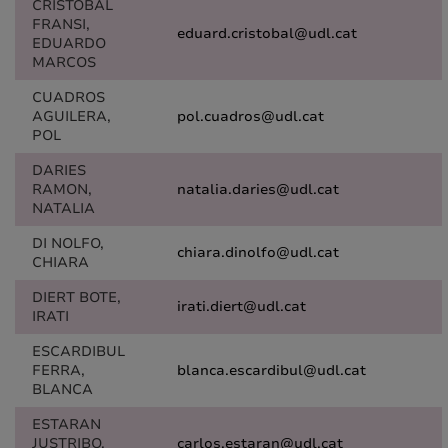
CRISTOBAL
FRANSI,
eduard.cristobal@udl.cat
EDUARDO
MARCOS
CUADROS
AGUILERA,
pol.cuadros@udl.cat
POL
DARIES
RAMON,
natalia.daries@udl.cat
NATALIA
DI NOLFO,
chiara.dinolfo@udl.cat
CHIARA
DIERT BOTE,
irati.diert@udl.cat
IRATI
ESCARDIBUL
FERRA,
blanca.escardibul@udl.cat
BLANCA
ESTARAN
JUSTRIBO,
carlos.estaran@udl.cat