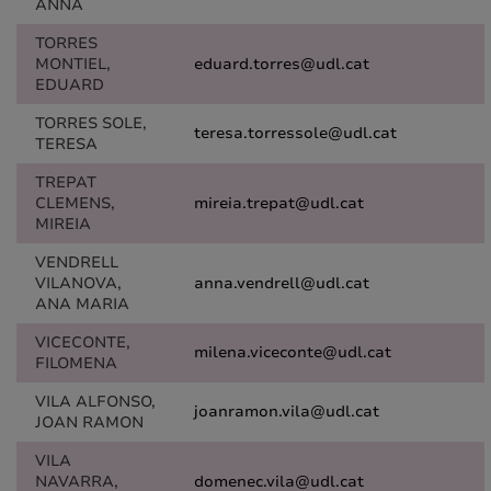
ANNA
TORRES
MONTIEL,
eduard.torres@udl.cat
EDUARD
TORRES SOLE,
teresa.torressole@udl.cat
TERESA
TREPAT
CLEMENS,
mireia.trepat@udl.cat
MIREIA
VENDRELL
VILANOVA,
anna.vendrell@udl.cat
ANA MARIA
VICECONTE,
milena.viceconte@udl.cat
FILOMENA
VILA ALFONSO,
joanramon.vila@udl.cat
JOAN RAMON
VILA
NAVARRA,
domenec.vila@udl.cat