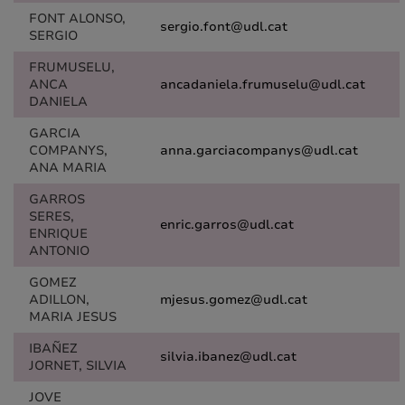
FONT ALONSO,
sergio.font@udl.cat
SERGIO
FRUMUSELU,
ANCA
ancadaniela.frumuselu@udl.cat
DANIELA
GARCIA
COMPANYS,
anna.garciacompanys@udl.cat
ANA MARIA
GARROS
SERES,
enric.garros@udl.cat
ENRIQUE
ANTONIO
GOMEZ
ADILLON,
mjesus.gomez@udl.cat
MARIA JESUS
IBAÑEZ
silvia.ibanez@udl.cat
JORNET, SILVIA
JOVE