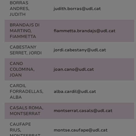
BORRAS
ANDRES,
judith.borras@udl.cat
JUDITH
BRANDAJS DI
MARTINO,
fiammetta.brandajs@udl.cat
FIAMMETTA
CABESTANY
jordi.cabestany@udl.cat
SERRET, JORDI
CANO
COLOMINA,
joan.cano@udl.cat
JOAN
CARDIL
FORRADELLAS,
alba.cardil@udl.cat
ALBA
CASALS ROMA,
montserrat.casals@udl.cat
MONTSERRAT
CAUFAPE
RIUS,
montse.caufape@udl.cat
MONTSERRAT