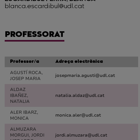
blanca.escardibul@udl.cat
PROFESSORAT
Professor/a
Adreça electrònica
AGUSTÍ ROCA,
josepmaria.agusti@udl.cat
JOSEP MARIA
ALDAZ
IBAÑEZ,
natalia.aldaz@udl.cat
NATALIA
ALER IBARZ,
monica.aler@udl.cat
MONICA
ALMUZARA
MORGUI, JORDI
jordi.almuzara@udl.cat