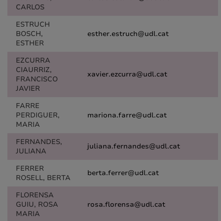
CARLOS
ESTRUCH
BOSCH,
esther.estruch@udl.cat
ESTHER
EZCURRA
CIAURRIZ,
xavier.ezcurra@udl.cat
FRANCISCO
JAVIER
FARRE
PERDIGUER,
mariona.farre@udl.cat
MARIA
FERNANDES,
juliana.fernandes@udl.cat
JULIANA
FERRER
berta.ferrer@udl.cat
ROSELL, BERTA
FLORENSA
GUIU, ROSA
rosa.florensa@udl.cat
MARIA