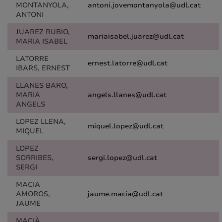
MONTANYOLA,
antoni.jovemontanyola@udl.cat
ANTONI
JUAREZ RUBIO,
mariaisabel.juarez@udl.cat
MARIA ISABEL
LATORRE
ernest.latorre@udl.cat
IBARS, ERNEST
LLANES BARO,
MARIA
angels.llanes@udl.cat
ANGELS
LOPEZ LLENA,
miquel.lopez@udl.cat
MIQUEL
LOPEZ
SORRIBES,
sergi.lopez@udl.cat
SERGI
MACIA
AMOROS,
jaume.macia@udl.cat
JAUME
MACIÀ