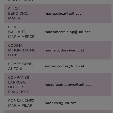
CINCA
BENDICHO,
maria.cinca@udl.cat
MARIA
CLOP
GALLART,
mariamerce.clop@udl.cat
MARIA MERCE
CODINA
MEJON, JAUME
jaume.codina@udl.cat
LLUIS
COMES GENE,
antoni.comes@udl.cat
ANTONI
COMPANYS
LARROYA,
hector.companys@udl.cat
HÉCTOR
FRANCISCO
COS SANCHEZ,
pilar.cos@udl.cat
MARIA PILAR