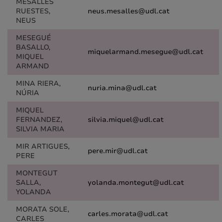
MESALLES
RUESTES,
neus.mesalles@udl.cat
NEUS
MESEGUÉ
BASALLO,
miquelarmand.mesegue@udl.cat
MIQUEL
ARMAND
MINA RIERA,
nuria.mina@udl.cat
NÚRIA
MIQUEL
FERNANDEZ,
silvia.miquel@udl.cat
SILVIA MARIA
MIR ARTIGUES,
pere.mir@udl.cat
PERE
MONTEGUT
SALLA,
yolanda.montegut@udl.cat
YOLANDA
MORATA SOLE,
carles.morata@udl.cat
CARLES