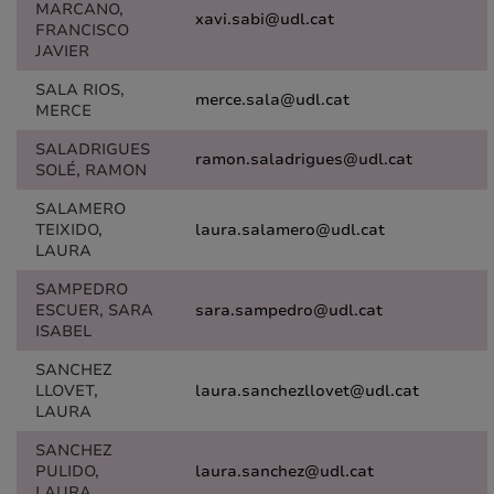
MARCANO,
xavi.sabi@udl.cat
FRANCISCO
JAVIER
SALA RIOS,
merce.sala@udl.cat
MERCE
SALADRIGUES
ramon.saladrigues@udl.cat
SOLÉ, RAMON
SALAMERO
TEIXIDO,
laura.salamero@udl.cat
LAURA
SAMPEDRO
ESCUER, SARA
sara.sampedro@udl.cat
ISABEL
SANCHEZ
LLOVET,
laura.sanchezllovet@udl.cat
LAURA
SANCHEZ
PULIDO,
laura.sanchez@udl.cat
LAURA