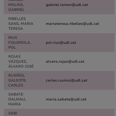
MOLINS,
gabriel.ramon@udl.cat
GABRIEL
RIBELLES
SANS, MARIA
mariateresa.ribelles@udl.cat
TERESA
RIUS
FIGUEROLA,
pol.rius@udl.cat
POL
ROJAS
VÁZQUEZ,
alvaro.rojas@udl.cat
ÁLVARO JOSÉ
RUSIÑOL
GALEOTE,
carles.rusinol@udl.cat
CARLES
SABATE
DALMAU,
maria.sabate@udl.cat
MARIA
SABI