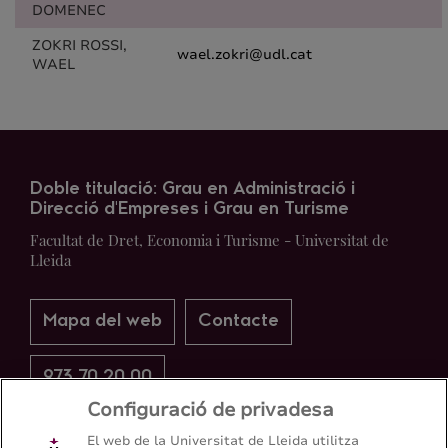
DOMENEC
ZOKRI ROSSI,
wael.zokri@udl.cat
WAEL
Doble titulació: Grau en Administració i
Direcció d'Empreses i Grau en Turisme
Facultat de Dret, Economia i Turisme - Universitat de
Lleida
Mapa del web
Contacte
973 70 20 00
Configuració de privadesa
El web de la Universitat de Lleida utilitza