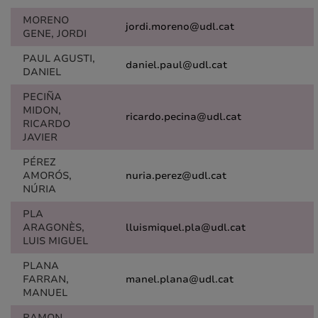
MORENO
jordi.moreno@udl.cat
GENE, JORDI
PAUL AGUSTI,
daniel.paul@udl.cat
DANIEL
PECIÑA
MIDON,
ricardo.pecina@udl.cat
RICARDO
JAVIER
PÉREZ
AMORÓS,
nuria.perez@udl.cat
NÚRIA
PLA
ARAGONÈS,
lluismiquel.pla@udl.cat
LUIS MIGUEL
PLANA
FARRAN,
manel.plana@udl.cat
MANUEL
RAMON