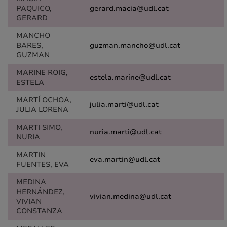
PAQUICO,
gerard.macia@udl.cat
GERARD
MANCHO
BARES,
guzman.mancho@udl.cat
GUZMAN
MARINE ROIG,
estela.marine@udl.cat
ESTELA
MARTÍ OCHOA,
julia.marti@udl.cat
JULIA LORENA
MARTI SIMO,
nuria.marti@udl.cat
NURIA
MARTIN
eva.martin@udl.cat
FUENTES, EVA
MEDINA
HERNÁNDEZ,
vivian.medina@udl.cat
VIVIAN
CONSTANZA