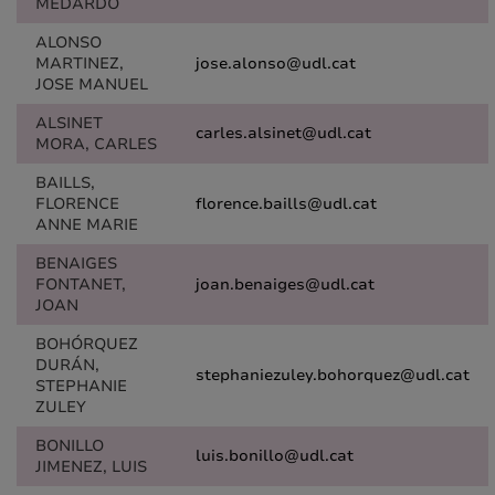
MEDARDO
ALONSO
MARTINEZ,
jose.alonso@udl.cat
JOSE MANUEL
ALSINET
carles.alsinet@udl.cat
MORA, CARLES
BAILLS,
FLORENCE
florence.baills@udl.cat
ANNE MARIE
BENAIGES
FONTANET,
joan.benaiges@udl.cat
JOAN
BOHÓRQUEZ
DURÁN,
stephaniezuley.bohorquez@udl.cat
STEPHANIE
ZULEY
BONILLO
luis.bonillo@udl.cat
JIMENEZ, LUIS