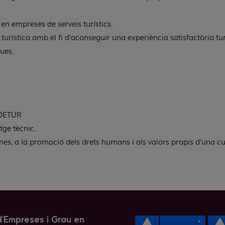
en empreses de serveis turístics.
ó turística amb el fi d’aconseguir una experiència satisfactòria t
ques.
.
 ADETUR
tge tècnic.
nes, a la promoció dels drets humans i als valors propis d’una cu
 d'Empreses i Grau en