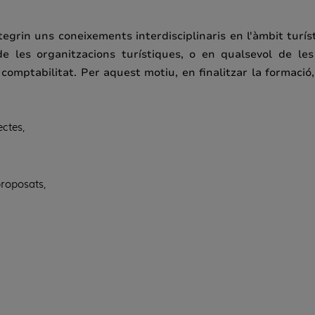
grin uns coneixements interdisciplinaris en l'àmbit turíst
de les organitzacions turístiques, o en qualsevol de le
o comptabilitat. Per aquest motiu, en finalitzar la formaci
ectes,
proposats,