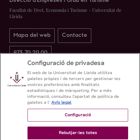
Direcció d'Empreses i Grau en Turisme
Facultat de Dret, Economia i Turisme - Universitat de
Lleida
Mapa del web
Contacte
973 70 20 00
Configuració de privadesa
El web de la Universitat de Lleida utilitza
galetes pròpies i de tercers per gestionar les
vostres preferències amb finalitats
estadístiques i de màrqueting. Per a més
informació, consulteu l’apartat de política de
galetes a l'
Avís legal
Configuració
Rebutjar-les totes