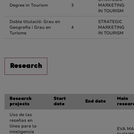
Degree in Tourism
3
MARKETING
IN TOURISM
Doble titulació: Grau en
STRATEGIC
Geografia i Grau en
4
MARKETING
Turisme
IN TOURISM
Research
Research
Start
Main
End date
projects
date
resear
Uso de las
reseñas en
línea para la
EVA MA
inteligencia