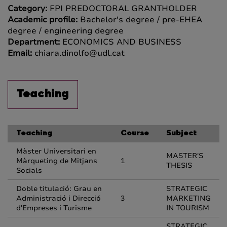
Category:
FPI PREDOCTORAL GRANTHOLDER
Academic profile:
Bachelor's degree / pre-EHEA
degree / engineering degree
Department:
ECONOMICS AND BUSINESS
Email:
chiara.dinolfo@udl.cat
Teaching
Teaching
Course
Subject
Màster Universitari en
MASTER'S
Màrqueting de Mitjans
1
THESIS
Socials
Doble titulació: Grau en
STRATEGIC
Administració i Direcció
3
MARKETING
d'Empreses i Turisme
IN TOURISM
STRATEGIC