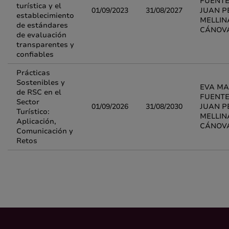
FUENTE
turística y el
01/09/2023
31/08/2027
JUAN P
establecimiento
MELLIN
de estándares
CÁNOV
de evaluación
transparentes y
confiables
Prácticas
Sostenibles y
EVA MA
de RSC en el
FUENTE
Sector
01/09/2026
31/08/2030
JUAN P
Turístico:
MELLIN
Aplicación,
CÁNOV
Comunicación y
Retos