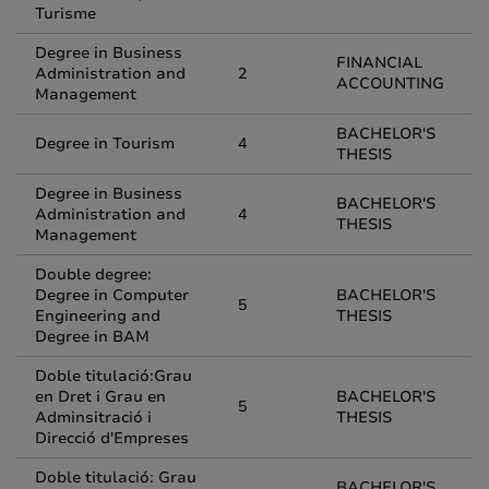
Turisme
Degree in Business
FINANCIAL
Administration and
2
ACCOUNTING
Management
BACHELOR'S
Degree in Tourism
4
THESIS
Degree in Business
BACHELOR'S
Administration and
4
THESIS
Management
Double degree:
Degree in Computer
BACHELOR'S
5
Engineering and
THESIS
Degree in BAM
Doble titulació:Grau
en Dret i Grau en
BACHELOR'S
5
Adminsitració i
THESIS
Direcció d'Empreses
Doble titulació: Grau
BACHELOR'S