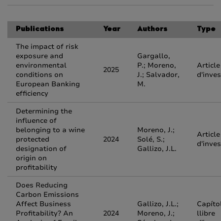
Publications
Year
Authors
Type
The impact of risk
exposure and
Gargallo,
environmental
P.; Moreno,
Article
2025
conditions on
J.; Salvador,
d'inves
European Banking
M.
efficiency
Determining the
influence of
belonging to a wine
Moreno, J.;
Article
protected
2024
Solé, S.;
d'inves
designation of
Gallizo, J.L.
origin on
profitability
Does Reducing
Carbon Emissions
Affect Business
Gallizo, J.L.;
Capíto
Profitability? An
2024
Moreno, J.;
llibre