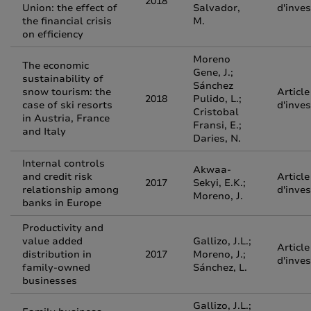
2018
Union: the effect of
Salvador,
d'inves
the financial crisis
M.
on efficiency
Moreno
The economic
Gene, J.;
sustainability of
Sánchez
snow tourism: the
Article
2018
Pulido, L.;
case of ski resorts
d'inves
Cristobal
in Austria, France
Fransi, E.;
and Italy
Daries, N.
Internal controls
Akwaa-
and credit risk
Article
2017
Sekyi, E.K.;
relationship among
d'inves
Moreno, J.
banks in Europe
Productivity and
value added
Gallizo, J.L.;
Article
distribution in
2017
Moreno, J.;
d'inves
family-owned
Sánchez, L.
businesses
Gallizo, J.L.;