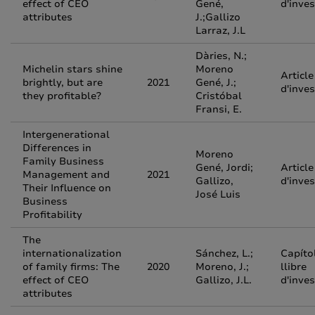
effect of CEO
Gené,
d'inves
attributes
J.;Gallizo
Larraz, J.L
Dàries, N.;
Michelin stars shine
Moreno
Article
brightly, but are
2021
Gené, J.;
d'inves
they profitable?
Cristóbal
Fransi, E.
Intergenerational
Differences in
Moreno
Family Business
Gené, Jordi;
Article
Management and
2021
Gallizo,
d'inves
Their Influence on
José Luis
Business
Profitability
The
internationalization
Sánchez, L.;
Capíto
of family firms: The
2020
Moreno, J.;
llibre
effect of CEO
Gallizo, J.L.
d'inves
attributes