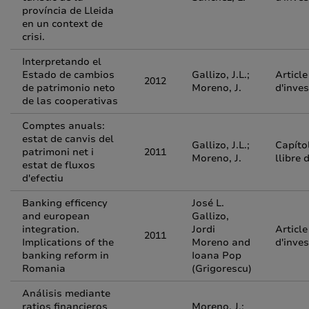
província de Lleida
en un context de
crisi.
Interpretando el
Estado de cambios
Gallizo, J.L.;
Article
2012
de patrimonio neto
Moreno, J.
d'inves
de las cooperativas
Comptes anuals:
estat de canvis del
Gallizo, J.L.;
Capíto
patrimoni net i
2011
Moreno, J.
llibre 
estat de fluxos
d'efectiu
Banking efficency
José L.
and european
Gallizo,
integration.
Jordi
Article
2011
Implications of the
Moreno and
d'inves
banking reform in
Ioana Pop
Romania
(Grigorescu)
Análisis mediante
ratios financieros
Moreno, J.;