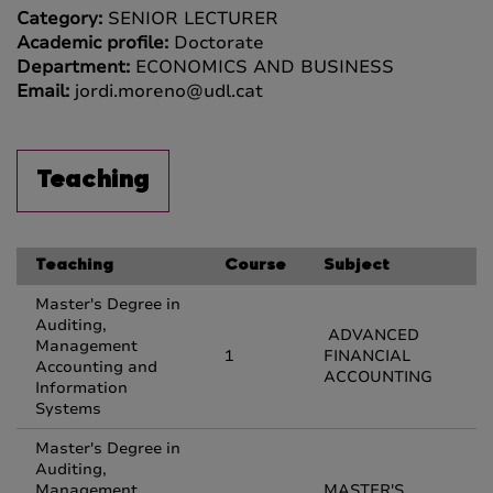
Category:
SENIOR LECTURER
Academic profile:
Doctorate
Department:
ECONOMICS AND BUSINESS
Email:
jordi.moreno@udl.cat
Teaching
Teaching
Course
Subject
Master's Degree in
Auditing,
ADVANCED
Management
1
FINANCIAL
Accounting and
ACCOUNTING
Information
Systems
Master's Degree in
Auditing,
Management
MASTER'S