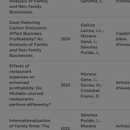
Analysis of Family
Sánchez, L.
d'inves
and Non-family
Businesses.
Does Reducing
Gallizo
Carbon Emissions
Larraz, J.L.;
Affect Business
Capíto
Moreno
Profitability? An
2024
llibre
Gené, J.;
Analysis of Family
d'inves
Sánchez
and Non-family
Pulido, L.
Businesses.
Effects of
restaurant
Moreno
expenses on
Gene, J.;
enhanced
Article
2023
Daries, N.;
profitability: Do
d'inves
Cristobal
Michelin-starred
Fransi, E.
restaurants
perform differently?
Sánchez
Internationalization
Pulido, L.;
of family firms: The
Moreno
Article
2022