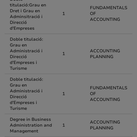
titulació:Grau en
FUNDAMENTALS
Dret i Grau en
1
OF
Adminsitració i
ACCOUNTING
Direcció
d'Empreses
Doble titulació:
Grau en
Administració i
ACCOUNTING
1
Direcció
PLANNING
d'Empreses i
Turisme
Doble titulació:
Grau en
FUNDAMENTALS
Administració i
1
OF
Direcció
ACCOUNTING
d'Empreses i
Turisme
Degree in Business
ACCOUNTING
Administration and
1
PLANNING
Management