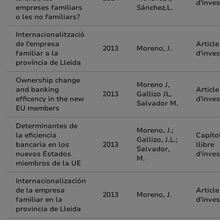
d'inves
empreses familiars
Sánchez,L.
o les no familiars?
Internacionalització
de l'empresa
Article
2013
Moreno, J.
familiar a la
d'inves
província de Lleida
Ownership change
Moreno J,
and banking
Article
2013
Gallizo JL,
efficency in the new
d'inves
Salvador M.
EU members
Determinantes de
Moreno, J.;
la eficiencia
Capíto
Gallizo, J.L.;
bancaria en los
2013
llibre
Salvador,
nuevos Estados
d'inves
M.
miembros de la UE
Internacionalización
de la empresa
Article
2013
Moreno, J.
familiar en la
d'inves
provincia de Lleida