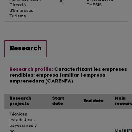
5
Direcció
THESIS
d'Empreses i
Turisme
Research
Research profile:
Caracteritzant les empreses
rendibles: empresa familiar i empresa
emprenedora (CARENFA)
Research
Start
Main
End date
projects
date
resear
Técnicas
estadísticas
bayesianas y
no
MANUE