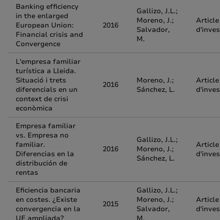
Banking efficiency
Gallizo, J.L.;
in the enlarged
Moreno, J.;
Article
European Union:
2016
Salvador,
d'inves
Financial crisis and
M.
Convergence
L'empresa familiar
turística a Lleida.
Situació i trets
Moreno, J.;
Article
2016
diferencials en un
Sánchez, L.
d'inves
context de crisi
econòmica
Empresa familiar
vs. Empresa no
Gallizo, J.L.;
familiar.
Article
2016
Moreno, J.;
Diferencias en la
d'inves
Sánchez, L.
distribución de
rentas
Eficiencia bancaria
Gallizo, J.L.;
en costes. ¿Existe
Moreno, J.;
Article
2015
convergencia en la
Salvador,
d'inves
UE ampliada?
M.