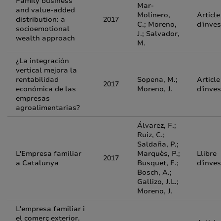
Family business
Mar-
and value-added
Molinero,
Article
distribution: a
2017
C.; Moreno,
d'inves
socioemotional
J.; Salvador,
wealth approach
M.
¿La integración
vertical mejora la
rentabilidad
Sopena, M.;
Article
2017
económica de las
Moreno, J.
d'inves
empresas
agroalimentarias?
Álvarez, F.;
Ruiz, C.;
Saldaña, P.;
L'Empresa familiar
Marquès, P.;
Llibre
2017
a Catalunya
Busquet, F.;
d'inves
Bosch, A.;
Gallizo, J.L.;
Moreno, J.
L'empresa familiar i
el comerç exterior.