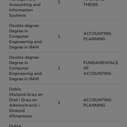
1
Accounting and
THESIS
Information
Systems
Double degree:
Degree in
ACCOUNTING
Computer
1
PLANNING
Engineering and
Degree in BAM
Double degree:
Degree in
FUNDAMENTALS
Computer
1
OF
Engineering and
ACCOUNTING
Degree in BAM
Doble
titulació:Grau en
Dret i Grau en
ACCOUNTING
1
Adminsitració i
PLANNING
Direcció
d'Empreses
Doble