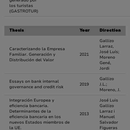
generado por
los turistas
(GASTROTUR)
Thesis
Year
Direction
Gallizo
Larraz,
Caracterizando la Empresa
José Luís;
Familiar. Generación y
2021
Moreno
Distribución del Valor
Gené,
Jordi
Gallizo
Essays on bank internal
2019
J.L.;
governance and credit risk
Moreno, J.
Integración Europea y
José Luis
eficiencia bancaria.
Gallizo
Determinantes de la
Larraz i
2013
eficiencia bancaria en los
Manuel
nuevos Estados miembros de
Salvador
la UE.
Figueras