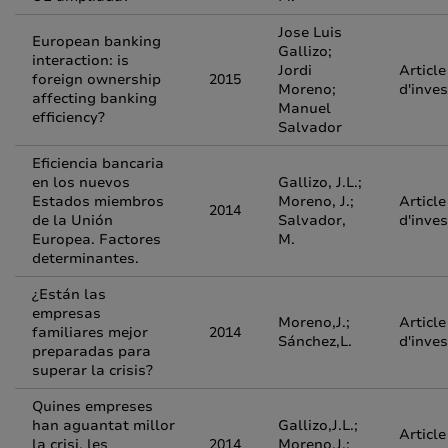
Jose Luis
European banking
Gallizo;
interaction: is
Jordi
Article
foreign ownership
2015
Moreno;
d'inves
affecting banking
Manuel
efficiency?
Salvador
Eficiencia bancaria
en los nuevos
Gallizo, J.L.;
Estados miembros
Moreno, J.;
Article
2014
de la Unión
Salvador,
d'inves
Europea. Factores
M.
determinantes.
¿Están las
empresas
Moreno,J.;
Article
familiares mejor
2014
Sánchez,L.
d'inves
preparadas para
superar la crisis?
Quines empreses
han aguantat millor
Gallizo,J.L.;
Article
la crisi, les
2014
Moreno,J.;