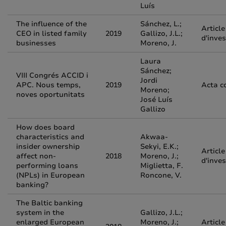
Luís
The influence of the
Sánchez, L.;
Article
CEO in listed family
2019
Gallizo, J.L.;
d'inves
businesses
Moreno, J.
Laura
Sánchez;
VIII Congrés ACCID i
Jordi
APC. Nous temps,
2019
Acta c
Moreno;
noves oportunitats
José Luís
Gallizo
How does board
characteristics and
Akwaa-
insider ownership
Sekyi, E.K.;
Article
affect non-
2018
Moreno, J.;
d'inves
performing loans
Miglietta, F.
(NPLs) in European
Roncone, V.
banking?
The Baltic banking
system in the
Gallizo, J.L.;
enlarged European
Moreno, J.;
Article