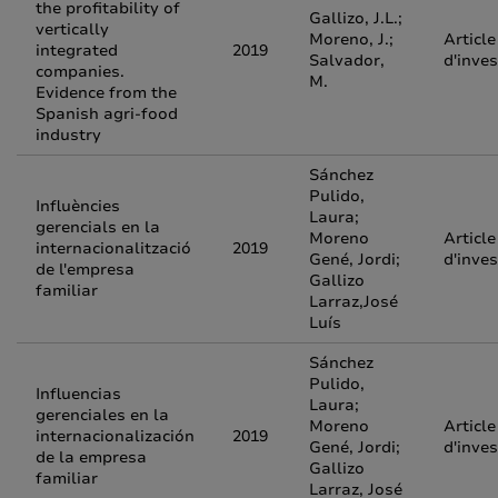
the profitability of
Gallizo, J.L.;
vertically
Moreno, J.;
Article
integrated
2019
Salvador,
d'inves
companies.
M.
Evidence from the
Spanish agri-food
industry
Sánchez
Pulido,
Influències
Laura;
gerencials en la
Moreno
Article
internacionalització
2019
Gené, Jordi;
d'inves
de l'empresa
Gallizo
familiar
Larraz,José
Luís
Sánchez
Pulido,
Influencias
Laura;
gerenciales en la
Moreno
Article
internacionalización
2019
Gené, Jordi;
d'inves
de la empresa
Gallizo
familiar
Larraz, José