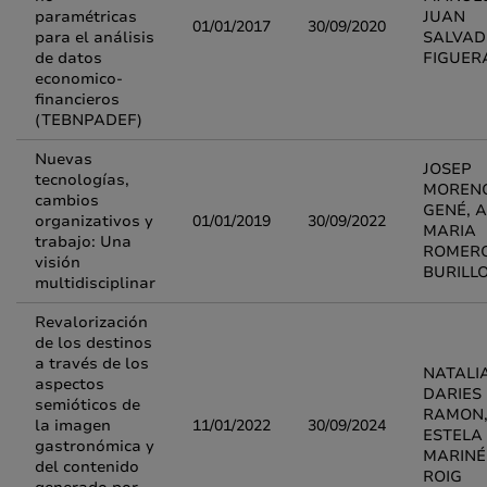
paramétricas
JUAN
01/01/2017
30/09/2020
para el análisis
SALVA
de datos
FIGUER
economico-
financieros
(TEBNPADEF)
Nuevas
JOSEP
tecnologías,
MOREN
cambios
GENÉ, 
organizativos y
01/01/2019
30/09/2022
MARIA
trabajo: Una
ROMER
visión
BURILL
multidisciplinar
Revalorización
de los destinos
a través de los
NATALI
aspectos
DARIES
semióticos de
RAMON
la imagen
11/01/2022
30/09/2024
ESTELA
gastronómica y
MARINÉ
del contenido
ROIG