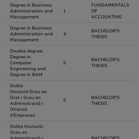
Degree in Business
FUNDAMENTALS
Administration and
1
OF
Management
ACCOUNTING
Degree in Business
BACHELOR'S
Administration and
4
THESIS
Management
Double degree:
Degree in
BACHELOR'S
Computer
5
THESIS
Engineering and
Degree in BAM
Doble
titulació:Grau en
Dret i Grau en
BACHELOR'S
5
Adminsitració i
THESIS
Direcció
d'Empreses
Doble titulació:
Grau en
Administració i
BACHELOR'S