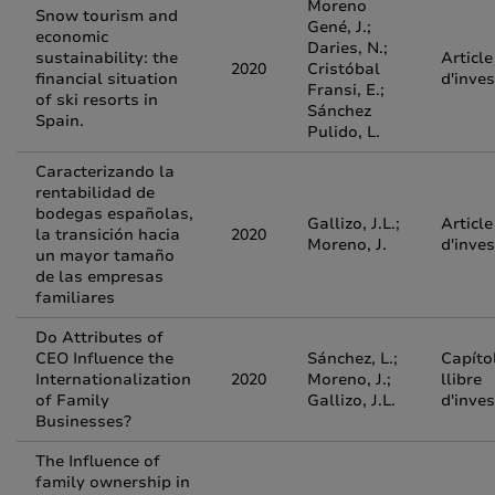
Moreno
Snow tourism and
Gené, J.;
economic
Daries, N.;
sustainability: the
Article
2020
Cristóbal
financial situation
d'inves
Fransi, E.;
of ski resorts in
Sánchez
Spain.
Pulido, L.
Caracterizando la
rentabilidad de
bodegas españolas,
Gallizo, J.L.;
Article
la transición hacia
2020
Moreno, J.
d'inves
un mayor tamaño
de las empresas
familiares
Do Attributes of
CEO Influence the
Sánchez, L.;
Capíto
Internationalization
2020
Moreno, J.;
llibre
of Family
Gallizo, J.L.
d'inves
Businesses?
The Influence of
family ownership in