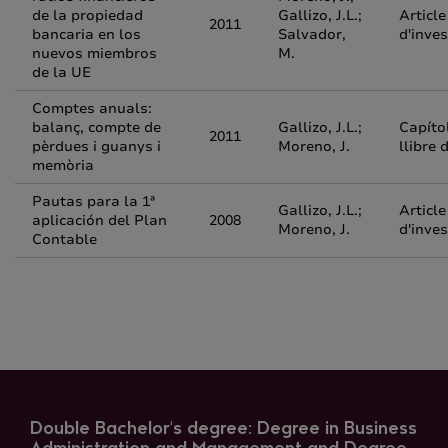
de la propiedad
Gallizo, J.L.;
Article
2011
bancaria en los
Salvador,
d'inves
nuevos miembros
M.
de la UE
Comptes anuals:
balanç, compte de
Gallizo, J.L.;
Capíto
2011
pèrdues i guanys i
Moreno, J.
llibre 
memòria
Pautas para la 1ª
Gallizo, J.L.;
Article
aplicación del Plan
2008
Moreno, J.
d'inves
Contable
Double Bachelor's degree: Degree in Business