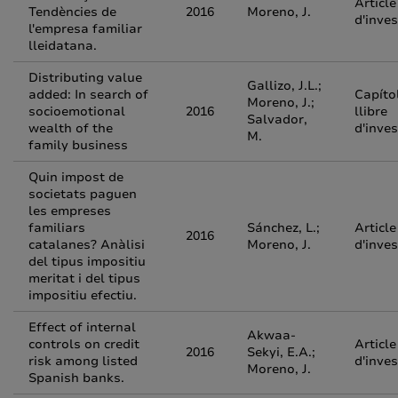
Article
Tendències de
2016
Moreno, J.
d'inves
l'empresa familiar
lleidatana.
Distributing value
Gallizo, J.L.;
added: In search of
Capíto
Moreno, J.;
socioemotional
2016
llibre
Salvador,
wealth of the
d'inves
M.
family business
Quin impost de
societats paguen
les empreses
familiars
Sánchez, L.;
Article
2016
catalanes? Anàlisi
Moreno, J.
d'inves
del tipus impositiu
meritat i del tipus
impositiu efectiu.
Effect of internal
Akwaa-
controls on credit
Article
2016
Sekyi, E.A.;
risk among listed
d'inves
Moreno, J.
Spanish banks.