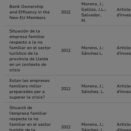
Moreno, J.;
Bank Ownership
Gallizo, J.L.;
Article
and Efficency in the
2012
Salvador,
d'inves
New EU Members
M.
Situación de la
empresa familiar
respecto a la no
familiar en el sector
Moreno, J.;
Article
2012
turístico de la
Sánchez L.
d'inves
província de Lleida
en un contexto de
crisis
Estan les empreses
familiars millor
Moreno, J.;
Article
2012
preparades per a
Sánchez, L.
d'inves
superar la crisis?
Situació de
l'empresa familiar
respecte la no
familiar en el sector
Moreno, J.;
Article
2012
turístic de la
Sánchez, L.
d'inves