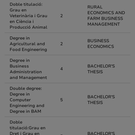
Doble titulació:
RURAL
Grau en
ECONOMICS AND
Veterinària i Grau
2
FARM BUSINESS
en Ciència i
MANAGEMENT
Producció Animal
Degree in
BUSINESS
Agricultural and
2
ECONOMICS
Food Engineering
Degree in
Business
BACHELOR'S
4
Administration
THESIS
and Management
Double degree:
Degree in
BACHELOR'S
Computer
5
THESIS
Engineering and
Degree in BAM
Doble
titulació:Grau en
Dret i Grau en
BACHELOR'S