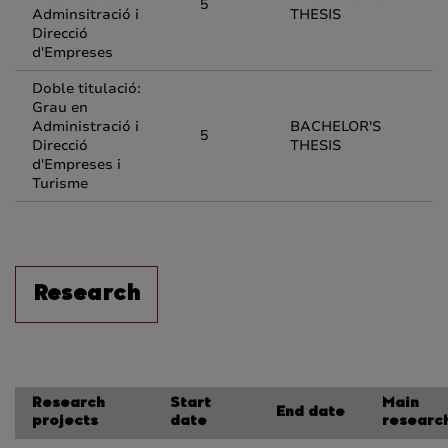
5
Adminsitració i
THESIS
Direcció
d'Empreses
Doble titulació:
Grau en
Administració i
BACHELOR'S
5
Direcció
THESIS
d'Empreses i
Turisme
Research
Research
Start
Main
End date
projects
date
researc