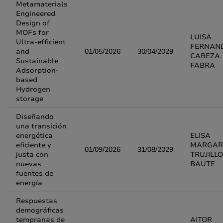
Metamaterials
Engineered
Design of
MOFs for
LUISA
Ultra-efficient
FERNAN
and
01/05/2026
30/04/2029
CABEZA
Sustainable
FABRA
Adsorption-
based
Hydrogen
storage
Diseñando
una transición
energética
ELISA
eficiente y
MARGAR
01/09/2026
31/08/2029
justa con
TRUJILLO
nuevas
BAUTE
fuentes de
energía
Respuestas
demográficas
tempranas de
AITOR