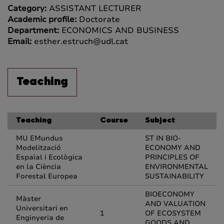
Category:
ASSISTANT LECTURER
Academic profile:
Doctorate
Department:
ECONOMICS AND BUSINESS
Email:
esther.estruch@udl.cat
Teaching
Teaching
Course
Subject
MU EMundus
ST IN BIO-
Modelització
ECONOMY AND
Espaial i Ecològica
PRINCIPLES OF
en la Ciència
ENVIRONMENTAL
Forestal Europea
SUSTAINABILITY
BIOECONOMY
Màster
AND VALUATION
Universitari en
1
OF ECOSYSTEM
Enginyeria de
GOODS AND