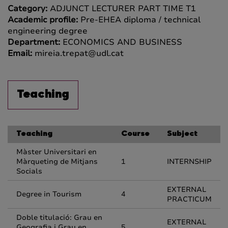
Category:
ADJUNCT LECTURER PART TIME T1
Academic profile:
Pre-EHEA diploma / technical
engineering degree
Department:
ECONOMICS AND BUSINESS
Email:
mireia.trepat@udl.cat
Teaching
Teaching
Course
Subject
Màster Universitari en
Màrqueting de Mitjans
1
INTERNSHIP
Socials
EXTERNAL
Degree in Tourism
4
PRACTICUM
Doble titulació: Grau en
EXTERNAL
Geografia i Grau en
5