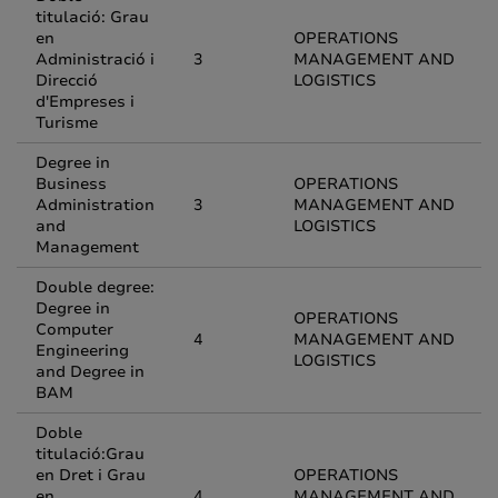
titulació: Grau
en
OPERATIONS
Administració i
3
MANAGEMENT AND
Direcció
LOGISTICS
d'Empreses i
Turisme
Degree in
Business
OPERATIONS
Administration
3
MANAGEMENT AND
and
LOGISTICS
Management
Double degree:
Degree in
OPERATIONS
Computer
4
MANAGEMENT AND
Engineering
LOGISTICS
and Degree in
BAM
Doble
titulació:Grau
en Dret i Grau
OPERATIONS
en
4
MANAGEMENT AND