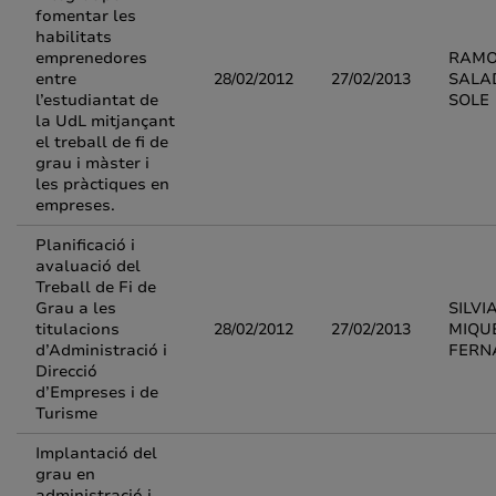
fomentar les
habilitats
emprenedores
RAM
entre
28/02/2012
27/02/2013
SALA
l’estudiantat de
SOLE
la UdL mitjançant
el treball de fi de
grau i màster i
les pràctiques en
empreses.
Planificació i
avaluació del
Treball de Fi de
Grau a les
SILVI
titulacions
28/02/2012
27/02/2013
MIQU
d’Administració i
FERN
Direcció
d’Empreses i de
Turisme
Implantació del
grau en
administració i