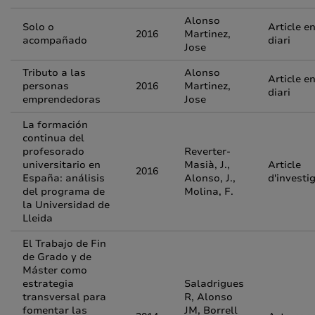
Alonso
Solo o
Article e
2016
Martinez,
acompañado
diari
Jose
Tributo a las
Alonso
Article e
personas
2016
Martinez,
diari
emprendedoras
Jose
La formación
continua del
profesorado
Reverter-
universitario en
Masià, J.,
Article
2016
España: análisis
Alonso, J.,
d'investi
del programa de
Molina, F.
la Universidad de
Lleida
El Trabajo de Fin
de Grado y de
Máster como
estrategia
Saladrigues
transversal para
R, Alonso
fomentar las
JM, Borrell