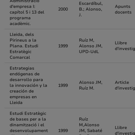
Administració
Escardíbul,
d'empresa I:
Apunts
2000
B.; Alonso,
capítol 5 i 13 del
docents
J.
programa
acadèmic.
Lleida, dels
Pirineus a la
Ruíz M,
Llibre
Plana. Estudi
1999
Alonso JM,
d'investi
Estratègic
UPD-UdL
Comarcal
Estrategias
endógenas de
desarrollo para
Alonso JM,
Article
la innovación y la
1999
Ruíz M.
d'investi
creación de
empresas en
Lleida
Estudi Estratègic
de bases per a la
Ruíz
dinamització i el
M,Alonso
Llibre
desenvolupament
1999
JM, Sabaté
d'investi