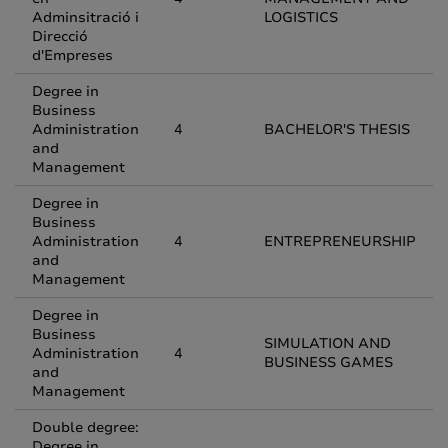
Adminsitració i
LOGISTICS
Direcció
d'Empreses
Degree in
Business
Administration
4
BACHELOR'S THESIS
and
Management
Degree in
Business
Administration
4
ENTREPRENEURSHIP
and
Management
Degree in
Business
SIMULATION AND
Administration
4
BUSINESS GAMES
and
Management
Double degree:
Degree in