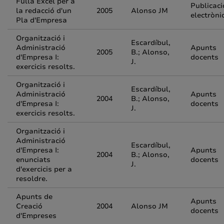
Fulla Excel per a
Publicaci
la redacció d'un
2005
Alonso JM
electròni
Pla d'Empresa
Organització i
Escardíbul,
Administració
Apunts
2005
B.; Alonso,
d'Empresa I:
docents
J.
exercicis resolts.
Organització i
Escardíbul,
Administració
Apunts
2004
B.; Alonso,
d'Empresa I:
docents
J.
exercicis resolts.
Organització i
Administració
Escardíbul,
d'Empresa I:
Apunts
2004
B.; Alonso,
enunciats
docents
J.
d'exercicis per a
resoldre.
Apunts de
Apunts
Creació
2004
Alonso JM
docents
d'Empreses