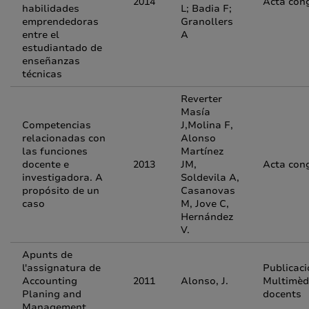
2014
Acta con
habilidades
L; Badia F;
emprendedoras
Granollers
entre el
A
estudiantado de
enseñanzas
técnicas
Reverter
Masía
Competencias
J,Molina F,
relacionadas con
Alonso
las funciones
Martínez
docente e
2013
JM,
Acta con
investigadora. A
Soldevila A,
propósito de un
Casanovas
caso
M, Jove C,
Hernández
V.
Apunts de
l'assignatura de
Publicac
Accounting
2011
Alonso, J.
Multimèd
Planing and
docents
Management