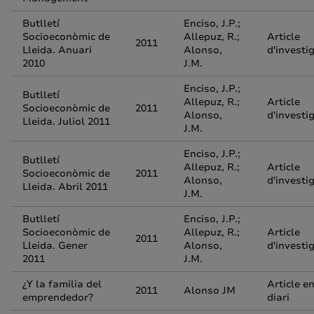
Butlletí
Enciso, J.P.;
Socioeconòmic de
Allepuz, R.;
Article
2011
Lleida. Anuari
Alonso,
d'investi
2010
J.M.
Enciso, J.P.;
Butlletí
Allepuz, R.;
Article
Socioeconòmic de
2011
Alonso,
d'investi
Lleida. Juliol 2011
J.M.
Enciso, J.P.;
Butlletí
Allepuz, R.;
Article
Socioeconòmic de
2011
Alonso,
d'investi
Lleida. Abril 2011
J.M.
Butlletí
Enciso, J.P.;
Socioeconòmic de
Allepuz, R.;
Article
2011
Lleida. Gener
Alonso,
d'investi
2011
J.M.
¿Y la familia del
Article e
2011
Alonso JM
emprendedor?
diari