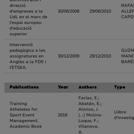
direcció
RAFA
d'empreses a la
30/06/2008
29/06/2010
ALLE
UdL en el marc de
CAPD
l'espai europeu
d'educació
superior
Intervenció
pedagògica a les
GUZ
assignatures en
30/12/2009
29/12/2010
MAN
Anglès a la FDE i
BARÉ
l'ETSEA.
Publications
Year
Authors
Type
Farías, E.;
Training
Abatán, E.;
Atheletes for
Alonso, J.
Llibre
Sport Event
2018
(...) Molina-
d'investi
Management.
Luque, F.;
Academic Book
Vilanova,
A.