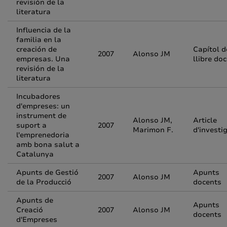
revisión de la
literatura
Influencia de la
familia en la
creación de
Capítol d
2007
Alonso JM
empresas. Una
llibre do
revisión de la
literatura
Incubadores
d'empreses: un
instrument de
Alonso JM,
Article
suport a
2007
Marimon F.
d'investi
l'emprenedoria
amb bona salut a
Catalunya
Apunts de Gestió
Apunts
2007
Alonso JM
de la Producció
docents
Apunts de
Apunts
Creació
2007
Alonso JM
docents
d'Empreses