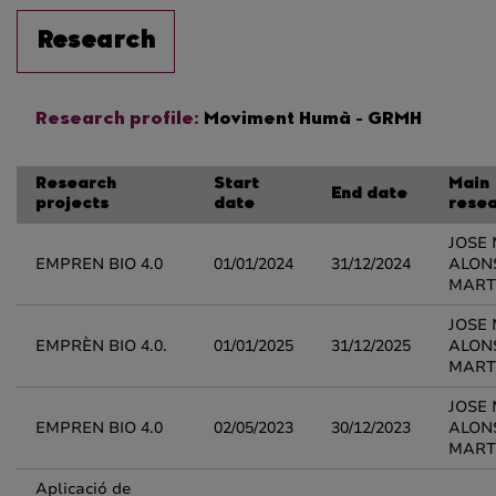
Research
Research profile:
Moviment Humà - GRMH
Research
Start
Main
End date
projects
date
rese
JOSE
EMPREN BIO 4.0
01/01/2024
31/12/2024
ALON
MART
JOSE
EMPRÈN BIO 4.0.
01/01/2025
31/12/2025
ALON
MART
JOSE
EMPREN BIO 4.0
02/05/2023
30/12/2023
ALON
MART
Aplicació de