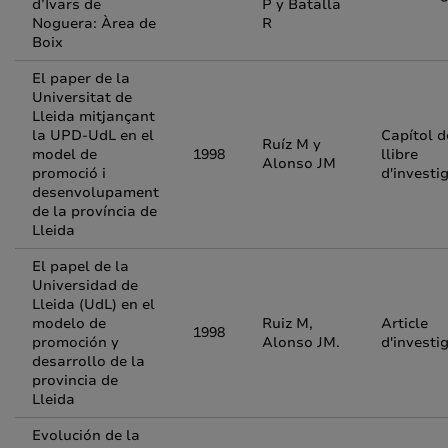
d’Ivars de
P y Batalla
Noguera: Àrea de
R
Boix
El paper de la
Universitat de
Lleida mitjançant
la UPD-UdL en el
Capítol d
Ruíz M y
model de
1998
llibre
Alonso JM
promoció i
d'investi
desenvolupament
de la província de
Lleida
El papel de la
Universidad de
Lleida (UdL) en el
modelo de
Ruiz M,
Article
1998
promoción y
Alonso JM.
d'investi
desarrollo de la
provincia de
Lleida
Evolución de la