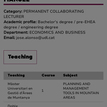
MANUEL
Category:
PERMANENT COLLABORATING
LECTURER
Academic profile:
Bachelor's degree / pre-EHEA
degree / engineering degree
Department:
ECONOMICS AND BUSINESS
Email:
jose.alonso@udl.cat
Teaching
Teaching
Course
Subject
Màster
PLANNING AND
Universitari en
MANAGEMENT
1
Gestió d'Àrees
TOOLS IN MOUNTAIN
de Muntanya
AREAS
Doble