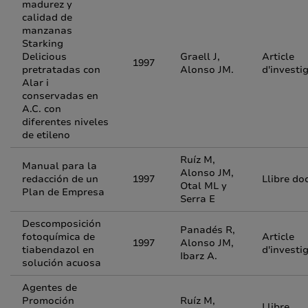
madurez y
calidad de
manzanas
Starking
Delicious
Graell J,
Article
1997
pretratadas con
Alonso JM.
d'investi
Alar i
conservadas en
A.C. con
diferentes niveles
de etileno
Ruíz M,
Manual para la
Alonso JM,
redacción de un
1997
Llibre do
Otal ML y
Plan de Empresa
Serra E
Descomposición
Panadés R,
fotoquímica de
Article
1997
Alonso JM,
tiabendazol en
d'investi
Ibarz A.
solución acuosa
Agentes de
Promoción
Ruíz M,
Llibre