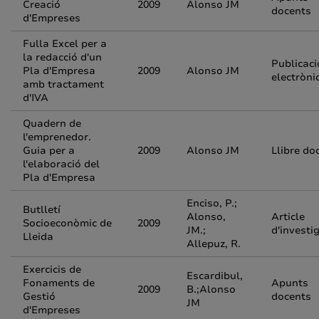
Creació
2009
Alonso JM
docents
d'Empreses
Fulla Excel per a
la redacció d'un
Publicaci
Pla d'Empresa
2009
Alonso JM
electròni
amb tractament
d'IVA
Quadern de
l'emprenedor.
Guia per a
2009
Alonso JM
Llibre do
l'elaboració del
Pla d'Empresa
Enciso, P.;
Butlletí
Alonso,
Article
Socioeconòmic de
2009
JM.;
d'investi
Lleida
Allepuz, R.
Exercicis de
Escardibul,
Fonaments de
Apunts
2009
B.;Alonso
Gestió
docents
JM
d'Empreses