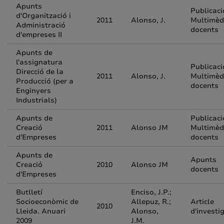
Apunts
Publicac
d'Organització i
2011
Alonso, J.
Multimèd
Administració
docents
d'empreses II
Apunts de
l'assignatura
Publicac
Direcció de la
2011
Alonso, J.
Multimèd
Producció (per a
docents
Enginyers
Industrials)
Apunts de
Publicac
Creació
2011
Alonso JM
Multimèd
d'Empreses
docents
Apunts de
Apunts
Creació
2010
Alonso JM
docents
d'Empreses
Butlletí
Enciso, J.P.;
Socioeconòmic de
Allepuz, R.;
Article
2010
Lleida. Anuari
Alonso,
d'investi
2009
J.M.