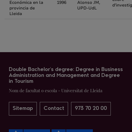
Económica en la
1996
Alonso JM,
d'investi
provincia de
UPD-UdL
Lleida
Double Bachelor's degree: Degree in Business
Administration and Management and Degree
in Tourism
Nom de facultat o escola - Universitat de Lleida
Sitemap
Contact
973 70 20 00