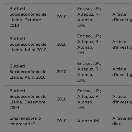
Butlletí
Enciso, J.P.;
Socioeconòmic de
Allepuz, R.;
Article
2010
Lleida. Octubre
Alonso,
d'investi
2010
J.M.
Enciso, J.P.;
Butlletí
Allepuz, R.;
Article
Socioeconòmic de
2010
Alonso,
d'investi
Lleida. Juliol 2010
J.M.
Enciso, J.P.;
Butlletí
Allepuz, R.;
Article
Socioeconòmic de
2010
Alonso,
d'investi
Lleida. Abril 2010
J.M.
Butlletí
Enciso, J.P.;
Socioeconòmic de
Allepuz, R.;
Article
2010
Lleida. Desembre
Alonso,
d'investi
2009
J.M.
Emprenedors o
Article e
2010
Alonso JM
empresaris?
diari