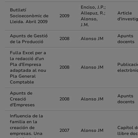
Enciso, J.P.;
Butlletí
Allepuz, R.;
Article
Socioeconòmic de
2009
Alonso,
d'investi
Lleida. Abril 2009
J.M.
Apunts de Gestió
Apunts
2008
Alonso JM
de la Producció
docents
Fulla Excel per a
la redacció d'un
Pla d'Empresa
Publicaci
2008
Alonso JM
adaptada al nou
electròni
Pla General
Comptable
Apunts de
Apunts
Creació
2008
Alonso JM
docents
d'Empreses
Influencia de la
familia en la
creación de
Capítol d
2007
Alonso JM
empresas. Una
llibre do