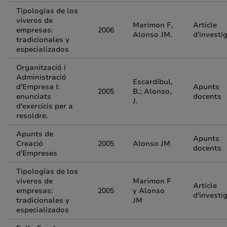
Tipologías de los
viveros de
Marimon F,
Article
empresas:
2006
Alonso JM.
d'investi
tradicionales y
especializados
Organització i
Administració
Escardíbul,
d'Empresa I:
Apunts
2005
B.; Alonso,
enunciats
docents
J.
d'exercicis per a
resoldre.
Apunts de
Apunts
Creació
2005
Alonso JM
docents
d'Empreses
Tipologías de los
viveros de
Marimon F
Article
empresas:
2005
y Alonso
d'investi
tradicionales y
JM
especializados