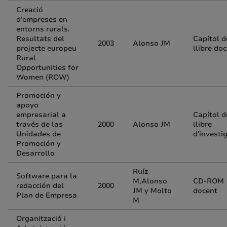
Creació
d’empreses en
entorns rurals.
Resultats del
Capítol d
2003
Alonso JM
projecte europeu
llibre do
Rural
Opportunities for
Women (ROW)
Promoción y
apoyo
empresarial a
Capítol d
través de las
2000
Alonso JM
llibre
Unidades de
d'investi
Promoción y
Desarrollo
Ruíz
Software para la
M,Alonso
CD-ROM
redacción del
2000
JM y Molto
docent
Plan de Empresa
M
Organització i